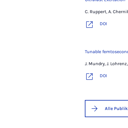
C. Ruppert, A. Chernik
DOI
Tunable femtosecond
J. Mundry, J. Lohrenz
DOI
Alle Publi