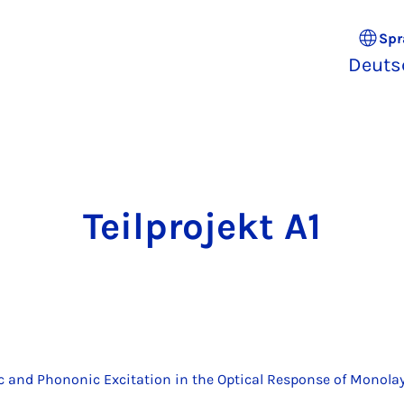
Spr
Deuts
Teil­pro­jekt A1
ic and Phononic Excitation in the Optical Response of Monola