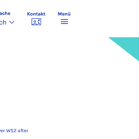
ache
Kontakt
Menü
ch
yer WS2 after