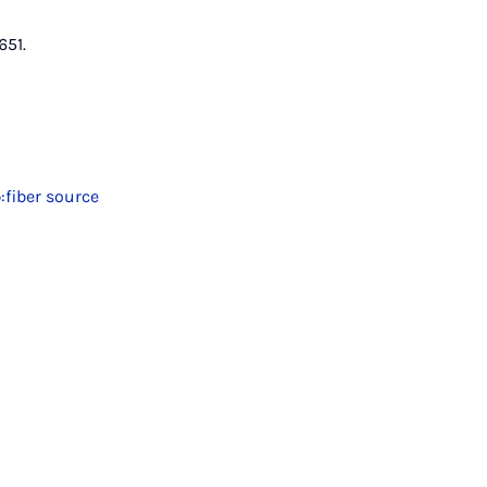
651.
:fiber source