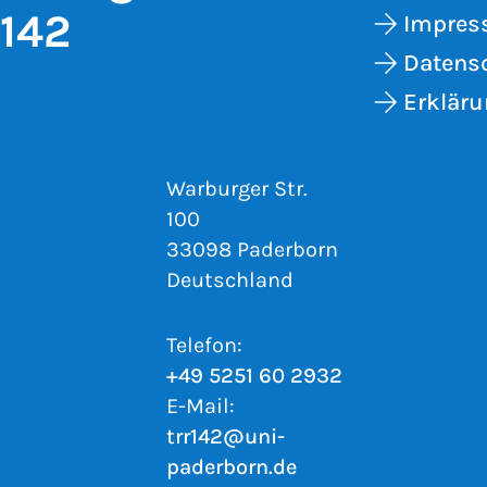
 142
Impre
Datens
Erkläru
Warburger Str.
100
33098 Paderborn
Deutschland
Telefon:
+49 5251 60 2932
E-Mail:
trr142@uni-
paderborn.de