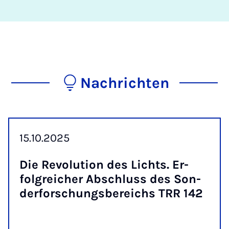
Nachrichten
15.10.2025
Die Re­vo­lu­ti­on des Lichts. Er­
folg­rei­cher Ab­schluss des Son­
der­for­schungs­be­reichs TRR 142