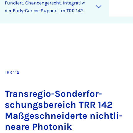
Fun­diert. Chan­cen­ge­recht. In­te­gra­tiv:
der Ea­r­ly-Care­er-Sup­port im TRR 142.
TRR 142
Trans­re­gio-Son­der­for­
schungs­be­reich TRR 142
Maß­ge­schnei­der­te nicht­li­
ne­a­re Pho­to­nik