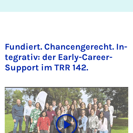
Fun­diert. Chan­cen­ge­recht. In­
te­gra­tiv: der Ea­r­ly-Care­er-
Sup­port im TRR 142.