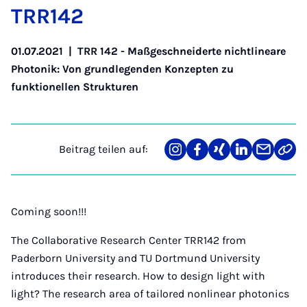
TRR142
01.07.2021
|
TRR 142 - Maßgeschneiderte nichtlineare
Photonik: Von grundlegenden Konzepten zu
funktionellen Strukturen
Beitrag teilen auf:
Teilen
Teilen
Teilen
Teilen
Teilen
Link
auf
auf
auf
auf
über
kopi
Instagram
Facebook
Xing
LinkedIn
E-
Mail
Coming soon!!!
The Collaborative Research Center TRR142 from
Paderborn University and TU Dortmund University
introduces their research. How to design light with
light? The research area of tailored nonlinear photonics