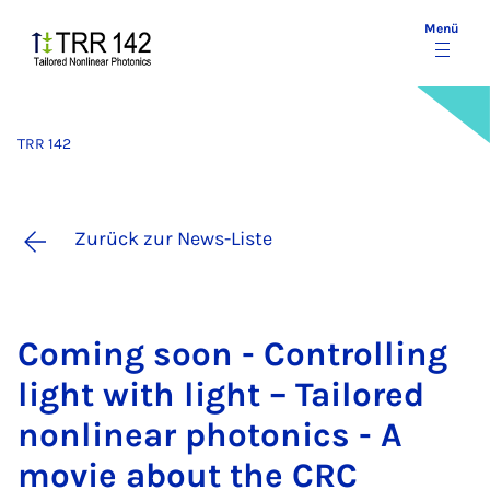
Menü
TRR 142
Zurück zur News-Liste
Co­ming soon - Con­trol­ling
light with light – Tai­lo­red
non­li­ne­ar pho­to­nics - A
mo­vie about the CRC