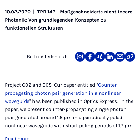
10.02.2020
|
TRR 142 - Maßgeschneiderte nichtlineare
Photonik: Von grundlegenden Konzepten zu
funktionellen Strukturen
Beitrag teilen auf:
Teilen
Teilen
Teilen
Teilen
Teilen
Link
auf
auf
auf
auf
über
kopi
Instagram
Facebook
Xing
LinkedIn
E-
Mail
Project C02 and B05: Our paper entitled “
Counter-
propagating photon pair generation in a nonlinear
waveguide
" has been published in Optics Express. In the
paper, we present counter-propagating single photon
pair generated around 1.5 µm in a periodically poled
nonlinear waveguide with short poling periods of 1.7 µm.
Read more