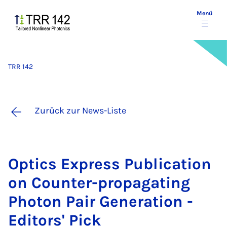
Menü
TRR 142
Zurück zur News-Liste
Op­tics Ex­press Pu­bli­ca­ti­on
on Coun­ter-pro­pa­ga­ting
Pho­ton Pair Ge­ne­ra­ti­on -
Edi­tors' Pick