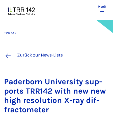
Menü
TRR 142
Zurück zur News-Liste
Pa­der­born Uni­ver­si­ty sup­
ports TRR142 with new new
high re­so­lu­ti­on X-ray dif­
frac­to­me­ter