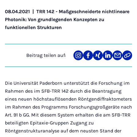
08.04.2021
|
TRR 142 - Maßgeschneiderte nichtlineare
Photonik: Von grundlegenden Konzepten zu
funktionellen Strukturen
Beitrag teilen auf:
Teilen
Teilen
Teilen
Teilen
Teilen
Link
auf
auf
auf
auf
über
kopi
Instagram
Facebook
Xing
LinkedIn
E-
Mail
Die Universität Paderborn unterstützt die Forschung im
Rahmen des im SFB-TRR 142 durch die Beantragung
eines neuen höchstauflösenden Röntgendiffraktometers
im Rahmen des Programms Forschungsgroßgeräte nach
Art. 91 b GG. Mit diesem System erhalten die am SFB-TRR
beteiligten Epitaxie-Gruppen Zugang zu
Röntgenstrukturanalyse auf dem neusten Stand der