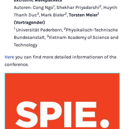
1
2
Autoren: Cong Ngo
, Shekhar Priyadarshi
, Huynh
3
2
1
Thanh Duc
, Mark Bieler
,
Torsten Meier
(Vortragender)
1
2
Universität Paderborn,
Physikalisch-Technische
3
Bundesanstalt,
Vietnam Academy of Science and
Technology
Here
you can find more detailed informationen of the
conference.