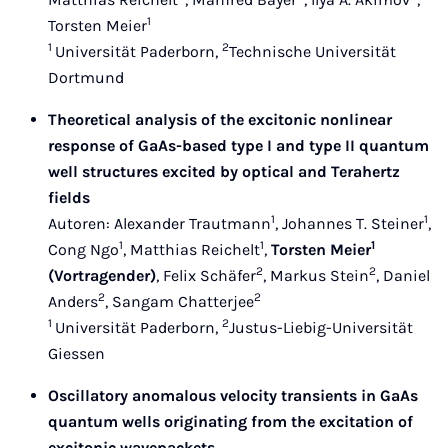
1
Torsten Meier
1
2
Universität Paderborn,
Technische Universität
Dortmund
Theoretical analysis of the excitonic nonlinear
response of GaAs-based type I and type II quantum
well structures excited by optical and Terahertz
fields
1
1
Autoren: Alexander Trautmann
, Johannes T. Steiner
,
1
1
1
Cong Ngo
, Matthias Reichelt
,
Torsten Meier
2
2
(Vortragender)
, Felix Schäfer
, Markus Stein
, Daniel
2
2
Anders
, Sangam Chatterjee
1
2
Universität Paderborn,
Justus-Liebig-Universität
Giessen
Oscillatory anomalous velocity transients in GaAs
quantum wells originating from the excitation of
excitonic wavepackets