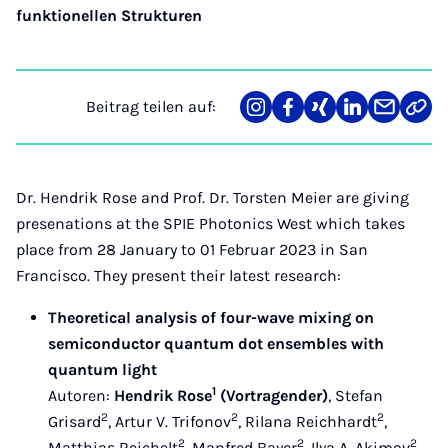
funktionellen Strukturen
Beitrag teilen auf:
Teilen
Teilen
Teilen
Teilen
Teilen
Link
auf
auf
auf
auf
über
kopi
Instagram
Facebook
Xing
LinkedIn
E-
Mail
Dr. Hendrik Rose and Prof. Dr. Torsten Meier are giving
presenations at the SPIE Photonics West which takes
place from 28 January to 01 Februar 2023 in San
Francisco. They present their latest research:
Theoretical analysis of four-wave mixing on
semiconductor quantum dot ensembles with
quantum light
1
Autoren:
Hendrik Rose
(Vortragender)
, Stefan
2
2
2
Grisard
, Artur V. Trifonov
, Rilana Reichhardt
,
2
2
2
Matthias Reichelt
, Manfred Bayer
, Ilya A. Akimov
,