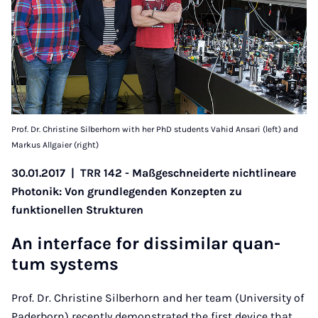
Prof. Dr. Christine Silberhorn with her PhD students Vahid Ansari (left) and
Markus Allgaier (right)
30.01.2017
|
TRR 142 - Maßgeschneiderte nichtlineare
Photonik: Von grundlegenden Konzepten zu
funktionellen Strukturen
An in­ter­face for dis­si­mi­lar quan­
tum sys­tems
Prof. Dr. Christine Silberhorn and her team (University of
Paderborn) recently demonstrated the first device that