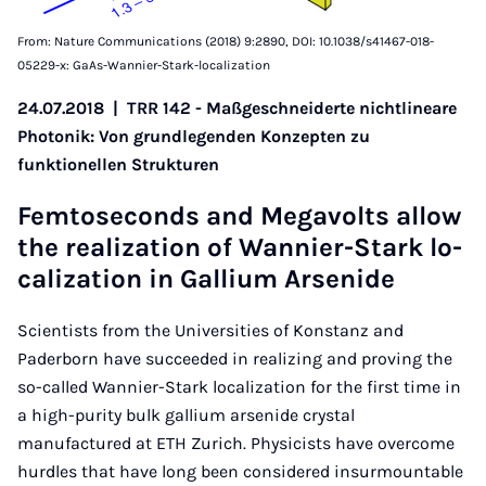
From: Nature Communications (2018) 9:2890, DOI: 10.1038/s41467-018-
05229-x: GaAs-Wannier-Stark-localization
24.07.2018
|
TRR 142 - Maßgeschneiderte nichtlineare
Photonik: Von grundlegenden Konzepten zu
funktionellen Strukturen
Fem­to­se­conds and Me­ga­volts al­low
the re­a­li­za­ti­on of Wan­nier-Stark lo­
ca­li­za­ti­on in Gal­li­um Ar­se­ni­de
Scientists from the Universities of Konstanz and
Paderborn have succeeded in realizing and proving the
so-called Wannier-Stark localization for the first time in
a high-purity bulk gallium arsenide crystal
manufactured at ETH Zurich. Physicists have overcome
hurdles that have long been considered insurmountable