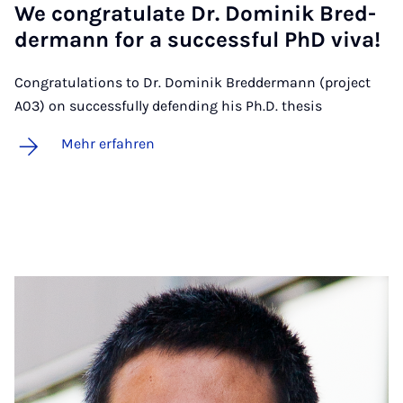
We con­gra­tu­la­te Dr. Do­mi­nik Bred­
der­mann for a suc­cess­ful PhD vi­va!
Congratulations to Dr. Dominik Breddermann (project
A03) on successfully defending his Ph.D. thesis
Mehr erfahren