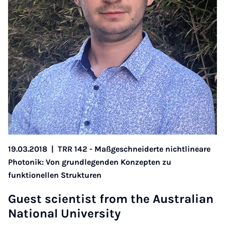
19.03.2018
|
TRR 142 - Maßgeschneiderte nichtlineare
Photonik: Von grundlegenden Konzepten zu
funktionellen Strukturen
Guest scien­tist from the Aus­tra­li­an
Na­ti­o­nal Uni­ver­si­ty