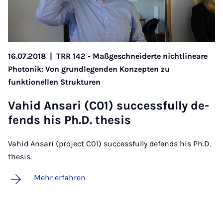
16.07.2018
|
TRR 142 - Maßgeschneiderte nichtlineare
Photonik: Von grundlegenden Konzepten zu
funktionellen Strukturen
Va­hid An­sa­ri (C01) suc­cess­ful­ly de­
fends his Ph.D. the­sis
Vahid Ansari (project C01) successfully defends his Ph.D.
thesis.
Mehr erfahren