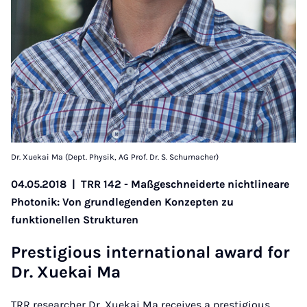
Dr. Xuekai Ma (Dept. Physik, AG Prof. Dr. S. Schumacher)
04.05.2018
|
TRR 142 - Maßgeschneiderte nichtlineare
Photonik: Von grundlegenden Konzepten zu
funktionellen Strukturen
Pres­ti­gious in­ter­na­ti­o­nal award for
Dr. Xu­e­kai Ma
TRR researcher Dr. Xuekai Ma receives a prestigious